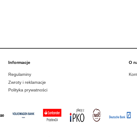
30,00 zł
19,00 zł
49,00 zł
29,00 zł
 regularna:
Cena regularna:
do koszyka
do koszyka
Informacje
O n
Regulaminy
Kont
Zwroty i reklamacje
Polityka prywatności