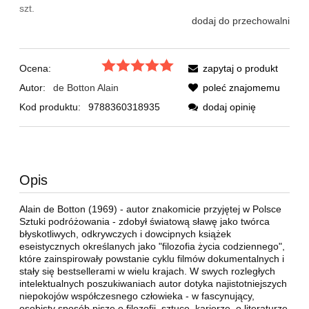
szt.
dodaj do przechowalni
Ocena:
zapytaj o produkt
Autor:
de Botton Alain
poleć znajomemu
Kod produktu:
9788360318935
dodaj opinię
Opis
Alain de Botton (1969) - autor znakomicie przyjętej w Polsce
Sztuki podróżowania - zdobył światową sławę jako twórca
błyskotliwych, odkrywczych i dowcipnych książek
eseistycznych określanych jako "filozofia życia codziennego",
które zainspirowały powstanie cyklu filmów dokumentalnych i
stały się bestsellerami w wielu krajach. W swych rozległych
intelektualnych poszukiwaniach autor dotyka najistotniejszych
niepokojów współczesnego człowieka - w fascynujący,
osobisty sposób pisze o filozofii, sztuce, karierze, o literaturze