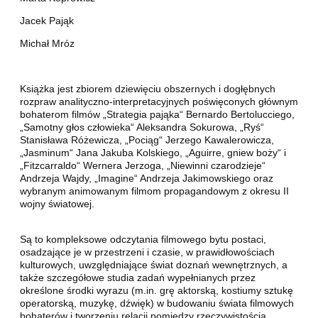
Jacek Pająk
Michał Mróz
Książka jest zbiorem dziewięciu obszernych i dogłębnych
rozpraw analityczno-interpretacyjnych poświęconych głównym
bohaterom filmów „Strategia pająka“ Bernardo Bertolucciego,
„Samotny głos człowieka“ Aleksandra Sokurowa, „Ryś“
Stanisława Różewicza, „Pociąg“ Jerzego Kawalerowicza,
„Jasminum“ Jana Jakuba Kolskiego, „Aguirre, gniew boży“ i
„Fitzcarraldo“ Wernera Jerzoga, „Niewinni czarodzieje“
Andrzeja Wajdy, „Imagine“ Andrzeja Jakimowskiego oraz
wybranym animowanym filmom propagandowym z okresu II
wojny światowej.
Są to kompleksowe odczytania filmowego bytu postaci,
osadzające je w przestrzeni i czasie, w prawidłowościach
kulturowych, uwzględniające świat doznań wewnętrznych, a
także szczegółowe studia zadań wypełnianych przez
określone środki wyrazu (m.in. grę aktorską, kostiumy sztukę
operatorską, muzykę, dźwięk) w budowaniu świata filmowych
bohaterów i tworzeniu relacji pomiędzy rzeczywistością