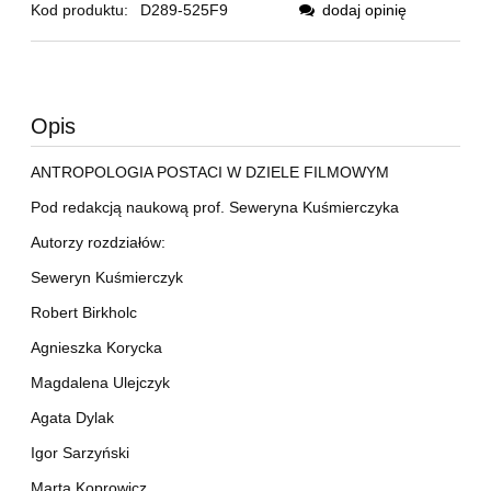
Kod produktu:
D289-525F9
dodaj opinię
Opis
ANTROPOLOGIA POSTACI W DZIELE FILMOWYM
Pod redakcją naukową prof. Seweryna Kuśmierczyka
Autorzy rozdziałów:
Seweryn Kuśmierczyk
Robert Birkholc
Agnieszka Korycka
Magdalena Ulejczyk
Agata Dylak
Igor Sarzyński
Marta Koprowicz