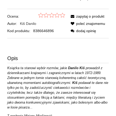
Ocena:
zapytaj o produkt
Autor:
Kiš Danilo
poleć znajomemu
Kod produktu:
8386646896
dodaj opinię
Opis
Książka ta stanowi wybór rozmów, jakie
Danilo Kiš
prowadził z
dziennikarzami krajowymi i zagranicznymi w latach 1972-1989.
Zebrane w jednym tomie stanowią koherentną całość teoretyczną,
ubarwioną momentami autobiograficznymi.
Kiš
podawał te dane nie
tylko po to, by zadośćuczynić ciekawości rozmówców i
czytelników, lecz także dlatego, że zawsze interesował się
stosunkiem pomiędzy fikcją a faktami, między literaturą i życiem
jako dwoma konkurencyjnymi zjawiskami, jako bolesnym albo-albo
w losie pisarza...
Z posłowia
Mirjany Miočinović