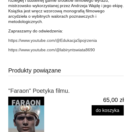
rozległej i subtelnej gamie środków filmowego wyrazu,
mistrzowsko wykorzystanej przez Andrzeja Wajdę i jego ekipę.
Książka jest wręcz wzorcową monografią filmowego
arcydzieła o wybitnych walorach poznawczych i
metodologicznych.
Zapraszamy do odwiedzenia:
https://www.youtube.com/@EdukacjaSpojrzenia
https://www.youtube.com/@labiryntswiata8690
Produkty powiązane
"Faraon" Poetyka filmu.
65,00 zł
do koszyka