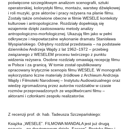
poświęcone szczegółowym analizom scenografii, sztuki
operatorskiej, kolorystyki filmu, montażu, warstwy dźwiękowej
i roli muzyki, grze aktorów i pracy reżysera na planie filmu.
Zostały także omówione obecne w filmie WESELE konteksty
kulturowe i antropologiczne. Rozdziały dopełniają się
wzajemnie dzięki zastosowaniu metody analizy
antropologiczno-morfologicznej. Ukazują film jako w pełni
odkrywcze i niepowtarzalne wykonanie dramatu Stanisława
Wyspiańskiego. Odrębny rozdział przedstawia – na podstawie
dzienników Andrzeja Wajdy z lat 1962–1972 – przebieg
związanego z WESELEM procesu twórczego z punktu
widzenia reżysera. Osobne rozdziały omawiają recepcję filmu
w Polsce i za granicą. W tomie został opublikowany
opracowany krytycznie scenopis filmu WESELE. W monografii
wykorzystano liczne materiały źródłowe z Archiwum Andrzeja
Wajdy i Filmoteki Narodowej – Instytutu Audiowizualnego oraz
wiedzę zgromadzoną przez autorów rozdziałów w czasie
rozmów przeprowadzonych ze współtwórcami filmu –
aktorami i członkami zespołu realizatorów.
Z recenzji prof. dr. hab. Tadeusza Szczepańskiego:
Książka „WESELE”. FILMOWA MANDALA jest już drugą
pozycją – po dwutomowym dziele „Faraon”. Poetyka filmu i