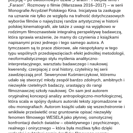
„Faraon”. Rozmowy o filmie (Warszawa 2016–2017) – w serii
Monografie Arcydzieł Polskiego Kina. Inicjatywa ta zasługuje
na uznanie nie tylko ze względu na trafność dotychczasowych
wyborów filmów o najwyższej randze artystycznej w historii
polskiej kinematografii, ale także z uwagi na wyjątkowo w
rodzimym filmoznawstwie integralną perspektywę badawczą,
która sprawia wrażenie, że mamy do czynienia z książkami
napisanymi przez jednego i tego samego autora. A
tymczasem są to prace zbiorowe, ale niespotykany w tego
typu wspólnych przedsięwzięciach efekt jednolitej metodologii,
neoformalistycznego stylu myślenia analityczno-
interpretacyjnego, warsztatu badawczego i naukowej
kwerendy, czerpiącej z oral history, czytelnicy tej serii
zawdzięczają prof. Sewerynowi Kuśmierczykowi, któremu
udało się stworzyć młody zespół bardzo zdolnych, ambitnych i
niezwykle rzetelnych badaczy, urastający do rangi
filmoznawczej szkoły naukowej. On sam jest autorem
oryginalnej koncepcji analizy antropologiczno-morfologicznej,
która scala w spójny dyskurs autorski teksty zgromadzone w
obu monografiach. Autorom książki udało się wszechstronnie i
wnikliwie prześwietlić oraz gruntownie opisać niezwykły
fenomen filmowego WESELA jako płynnej, osmotycznej
konfrontacji dwóch światów – obiektywnego i psychicznego,
realnego i onirycznego – która była możliwa tylko dzięki