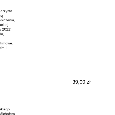
narzysta.
rą
niczenia,
ckiej
s 2021).
ia,
filmowe.
im i
39,00 zł
skiego
 Michałem