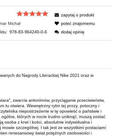
zapytaj o produkt
mar Michał
poleć znajomemu
ktu:
978-83-964240-0-6
dodaj opinię
owanych do Nagrody Literackiej Nike 2021 oraz w
iara", zwarcia antonimów, przyciąganie przeciwieństw,
m tu otwiera. Wewnętrzny rytm tej prozy, potoczny i
zytelnika niepostrzeżenie w tę opowieść o państwie i
ia ogólne, których w nocie trudno uniknąć, muszą zostać
ą osoba z krwi i kości, absolutnie indywidualna i
 mowie szczególnej. I tak jest ze wszystkimi postaciami
amten renesansowy świat potężnych osobowości i