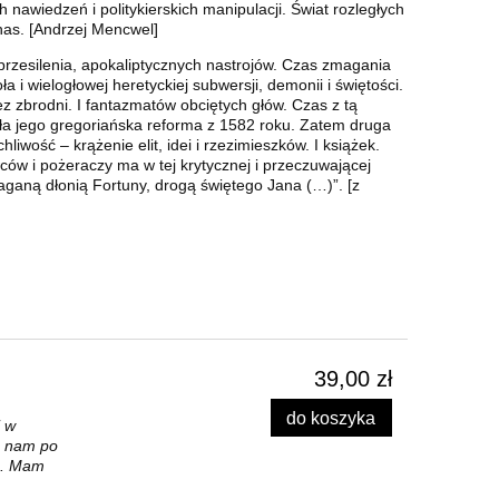
nawiedzeń i politykierskich manipulacji. Świat rozległych
 nas. [Andrzej Mencwel]
rzesilenia, apokaliptycznych nastrojów. Czas zmagania
ła i wielogłowej heretyckiej subwersji, demonii i świętości.
bez zbrodni. I fantazmatów obciętych głów. Czas z tą
ła jego gregoriańska reforma z 1582 roku. Zatem druga
iwość – krążenie elit, idei i rzezimieszków. I książek.
ców i pożeraczy ma w tej krytycznej i przeczuwającej
ganą dłonią Fortuny, drogą świętego Jana (…)”. [z
39,00 zł
do koszyka
i w
Mądrość jak rozkosz
Dra
ło nam po
ce. Mam