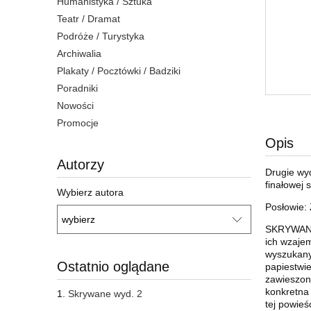
Humanistyka / Sztuka
Teatr / Dramat
Podróże / Turystyka
Archiwalia
Plakaty / Pocztówki / Badziki
Poradniki
Nowości
Promocje
Opis
Autorzy
Drugie wy
finałowej
Wybierz autora
Posłowie:
SKRYWANE 
ich wzajem
wyszukany 
Ostatnio oglądane
papiestwie
zawieszone
konkretna 
Skrywane wyd. 2
tej powie