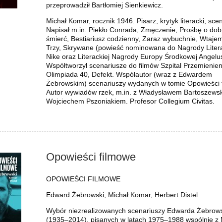
przeprowadził Bartłomiej Sienkiewicz.
Michał Komar, rocznik 1946. Pisarz, krytyk literacki, sce
Napisał m.in. Piekło Conrada, Zmęczenie, Prośbę o dob
śmierć, Bestiariusz codzienny, Zaraz wybuchnie, Wtajem
Trzy, Skrywane (powieść nominowana do Nagrody Litera
Nike oraz Literackiej Nagrody Europy Środkowej Angelu
Współtworzył scenariusze do filmów Szpital Przemienien
Olimpiada 40, Defekt. Współautor (wraz z Edwardem
Żebrowskim) scenariuszy wydanych w tomie Opowieści 
Autor wywiadów rzek, m.in. z Władysławem Bartoszewsk
Wojciechem Pszoniakiem. Profesor Collegium Civitas.
Opowieści filmowe
OPOWIEŚCI FILMOWE
Edward Żebrowski, Michał Komar, Herbert Distel
Wybór niezrealizowanych scenariuszy Edwarda Żebrow
(1935–2014), pisanych w latach 1975–1988 wspólnie z