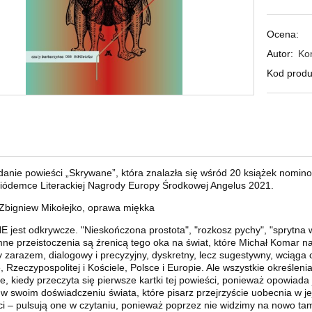
Ocena:
Autor:
Ko
Kod produ
danie powieści „Skrywane”, która znalazła się wśród 20 książek nomin
 siódemce Literackiej Nagrody Europy Środkowej Angelus 2021.
 Zbigniew Mikołejko, oprawa miękka
jest odkrywcze. "Nieskończona prostota", "rozkosz pychy", "sprytna w
ne przeistoczenia są źrenicą tego oka na świat, które Michał Komar na
zarazem, dialogowy i precyzyjny, dyskretny, lecz sugestywny, wciąga c
, Rzeczypospolitej i Kościele, Polsce i Europie. Ale wszystkie określen
, kiedy przeczyta się pierwsze kartki tej powieści, ponieważ opowiada j
w swoim doświadczeniu świata, które pisarz przejrzyście uobecnia w jej
ści – pulsują one w czytaniu, ponieważ poprzez nie widzimy na nowo t