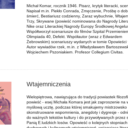
Michał Komar, rocznik 1946. Pisarz, krytyk literacki, sce
19,00 zł
19,00 zł
Napisał m.in. Piekło Conrada, Zmęczenie, Prośbę o dob
29,00 zł
39,00 zł
śmierć, Bestiariusz codzienny, Zaraz wybuchnie, Wtajem
 regularna:
Cena regularna:
Trzy, Skrywane (powieść nominowana do Nagrody Litera
Nike oraz Literackiej Nagrody Europy Środkowej Angelu
do koszyka
do koszyka
Współtworzył scenariusze do filmów Szpital Przemienien
Olimpiada 40, Defekt. Współautor (wraz z Edwardem
Żebrowskim) scenariuszy wydanych w tomie Opowieści 
Autor wywiadów rzek, m.in. z Władysławem Bartoszewsk
Wojciechem Pszoniakiem. Profesor Collegium Civitas.
Wtajemniczenia
Wielopiętrowa, nawiązująca do tradycji powiastek filozof
powieść - esej Michała Komara jest jak zaproszenie na
myślową ucztę, podczas której smakujemy mistrzowsko
skonstruowane wspomnienia, anegdoty i dygresje - odni
do ważnych tekstów kultury i do przywoływanych przez 
Panią E.ludzkich losów. Opowieść o kolejnych stopniach
duchowych i kulinarnych wtajemniczeń, wciągająca liter