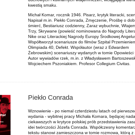
kwestią smaku.
Michał Komar, rocznik 1946. Pisarz, krytyk literacki, sce
Napisał m.in. Piekło Conrada, Zmęczenie, Prośbę o dob
śmierć, Bestiariusz codzienny, Zaraz wybuchnie, Wtajem
Trzy, Skrywane (powieść nominowana do Nagrody Litera
Nike oraz Literackiej Nagrody Europy Środkowej Angelu
Współtworzył scenariusze do filmów Szpital Przemienien
Olimpiada 40, Defekt. Współautor (wraz z Edwardem
Żebrowskim) scenariuszy wydanych w tomie Opowieści 
Autor wywiadów rzek, m.in. z Władysławem Bartoszewsk
Wojciechem Pszoniakiem. Profesor Collegium Civitas.
Piekło Conrada
Wznowienie - po niemal czterdziestu latach od pierwsz
wydania - wybitnej pracy Michała Komara, będącej nada
ciekawszych w krytyce polskiej prób przedstawienia zas
idei twórczości Józefa Conrada. Współczesny komentar
tekstu stanowi zamieszczona w tomie rozmowa, którą z