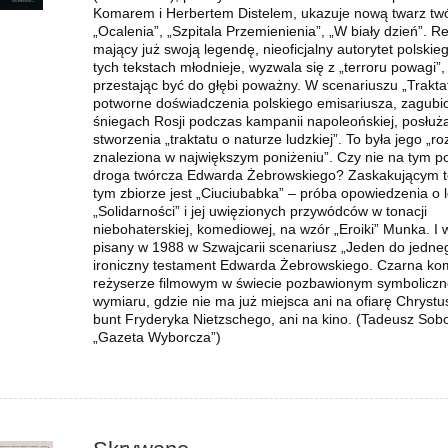
Komarem i Herbertem Distelem, ukazuje nową twarz tw
„Ocalenia”, „Szpitala Przemienienia”, „W biały dzień”. R
mający już swoją legendę, nieoficjalny autorytet polskie
tych tekstach młodnieje, wyzwala się z „terroru powagi”,
przestając być do głębi poważny. W scenariuszu „Trakta
potworne doświadczenia polskiego emisariusza, zagub
śniegach Rosji podczas kampanii napoleońskiej, posłu
stworzenia „traktatu o naturze ludzkiej”. To była jego „r
znaleziona w największym poniżeniu”. Czy nie na tym p
droga twórcza Edwarda Żebrowskiego? Zaskakującym 
tym zbiorze jest „Ciuciubabka” – próba opowiedzenia o 
„Solidarności” i jej uwięzionych przywódców w tonacji
niebohaterskiej, komediowej, na wzór „Eroiki” Munka. I 
pisany w 1988 w Szwajcarii scenariusz „Jeden do jedne
ironiczny testament Edwarda Żebrowskiego. Czarna ko
reżyserze filmowym w świecie pozbawionym symbolicz
wymiaru, gdzie nie ma już miejsca ani na ofiarę Chrystu
bunt Fryderyka Nietzschego, ani na kino. (Tadeusz Sobo
„Gazeta Wyborcza”)