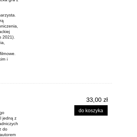
narzysta.
rą
niczenia,
ckiej
s 2021).
ia,
filmowe.
im i
33,00 zł
do koszyka
ego
l jedną z
adniczych
z do
 autorem