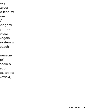
órcy
eżyser
go kina, w
 nie
t”
ionego w
żą mu do
ozkosz
olegała
tekstem w
losach
wreszcie
go” –
media o
nego
sa, ani na
lewski,