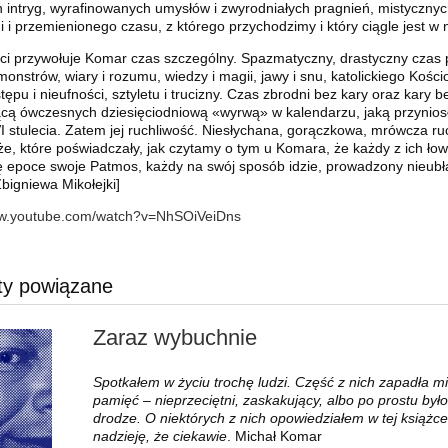
 intryg, wyrafinowanych umysłów i zwyrodniałych pragnień, mistycznych 
i i przemienionego czasu, z którego przychodzimy i który ciągle jest w
ci przywołuje Komar czas szczególny. Spazmatyczny, drastyczny czas p
i monstrów, wiary i rozumu, wiedzy i magii, jawy i snu, katolickiego Kościo
ępu i nieufności, sztyletu i trucizny. Czas zbrodni bez kary oraz kary 
ącą ówczesnych dziesięciodniową «wyrwą» w kalendarzu, jaką przynios
 stulecia. Zatem jej ruchliwość. Niesłychana, gorączkowa, mrówcza ruchl
że, które poświadczały, jak czytamy o tym u Komara, że każdy z ich łow
ę epoce swoje Patmos, każdy na swój sposób idzie, prowadzony nieubła
bigniewa Mikołejki]
ww.youtube.com/watch?v=NhSOiVeiDns
ty powiązane
Zaraz wybuchnie
Spotkałem w życiu trochę ludzi. Część z nich zapadła m
Ibsen
Niestworzone historie
pamięć – nieprzeciętni, zaskakujący, albo po prostu by
drodze. O niektórych z nich opowiedziałem w tej książ
nadzieję, że ciekawie
. Michał Komar