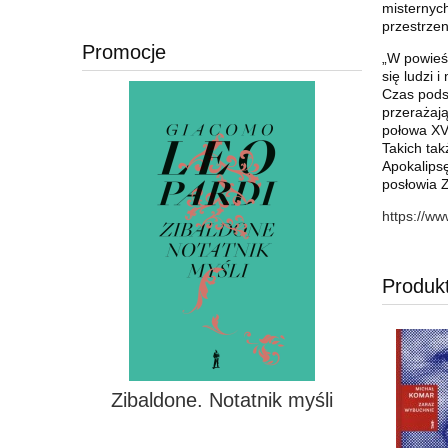
misternych
przestrzen
Promocje
„W powieś
się ludzi 
Czas podst
przerażaj
połowa XVI
Takich tak
Apokalips
posłowia Z
https://w
Produk
Zibaldone. Notatnik myśli