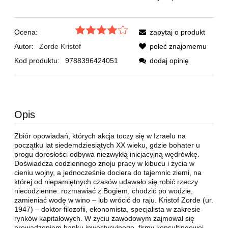
Ocena:
zapytaj o produkt
Autor:
Zorde Kristof
poleć znajomemu
Kod produktu:
9788396424051
dodaj opinię
Opis
Zbiór opowiadań, których akcja toczy się w Izraelu na
początku lat siedemdziesiątych XX wieku, gdzie bohater u
progu dorosłości odbywa niezwykłą inicjacyjną wędrówkę.
Doświadcza codziennego znoju pracy w kibucu i życia w
cieniu wojny, a jednocześnie dociera do tajemnic ziemi, na
której od niepamiętnych czasów udawało się robić rzeczy
niecodzienne: rozmawiać z Bogiem, chodzić po wodzie,
zamieniać wodę w wino – lub wrócić do raju. Kristof Zorde (ur.
1947) – doktor filozofii, ekonomista, specjalista w zakresie
rynków kapitałowych. W życiu zawodowym zajmował się
prowadzeniem banku inwestycyjnego, firmy konsultingowej,